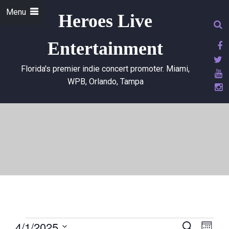
Menu
Heroes Live
Entertainment
Florida's premier indie concert promoter. Miami,
WPB, Orlando, Tampa
4/1/2025
E
E
S